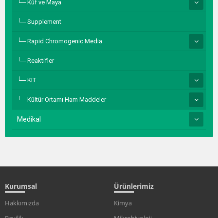
Küf ve Maya
Supplement
Rapid Chromogenic Media
Reaktifler
KIT
Kültür Ortamı Ham Maddeler
Medikal
Kurumsal
Ürünlerimiz
Hakkımızda
Kimya
Bayilik
Mikrobiyoloji