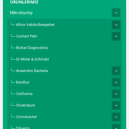
ÜRÜNLERİMİZ
Mikrobiyoloji
Afnor Valide Besiyerleri
Contact Petri
Biokar Diagnostics
Dr Möler & Schmelz
Anaerobic Bacteria
Bacillus
Coliforms
Clostridium
Cronobacter
Diluents