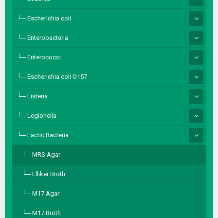
Escherichia coli
Enterobacteria
Enterococci
Escherichia coli O157
Listeria
Legionella
Lactic Bacteria
MRS Agar
Elliker Broth
M17 Agar
M17 Broth