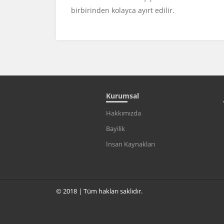
birbirinden kolayca ayırt edilir.
Kurumsal
Hakkımızda
Bayilik
İnsan Kaynakları
© 2018 | Tüm hakları saklıdır.