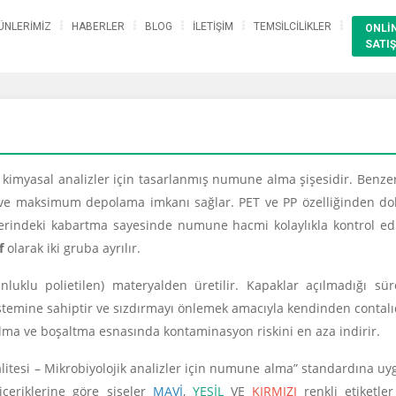
ÜNLERİMİZ
HABERLER
BLOG
İLETİŞİM
TEMSİLCİLİKLER
ONLİ
SATIŞ
kimyasal analizler için tasarlanmış numune alma şişesidir. Benze
 ve maksimum depolama imkanı sağlar. PET ve PP özelliğinden dol
üzerindeki kabartma sayesinde numune hacmi kolaylıkla kontrol edi
af
olarak iki gruba ayrılır.
uklu polietilen) materyalden üretilir. Kapaklar açılmadığı sür
 sistemine sahiptir ve sızdırmayı önlemek amacıyla kendinden contalı
lma ve boşaltma esnasında kontaminasyon riskini en aza indirir.
kalitesi – Mikrobiyolojik analizler için numune alma” standardına u
içeriklerine göre şişeler
MAVİ
,
YEŞİL
VE
KIRMIZI
renkli etiketler