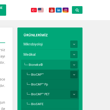
NE
ÜRÜNLERİMİZ
Mikrobiyoloji
rsiz
Medikal
ayı
lir.
Bioneks®
BioCAP™
ece
BioCAP™ Pp
dır.
BioCAP™ PET
ygun
BioSAFE
 ile