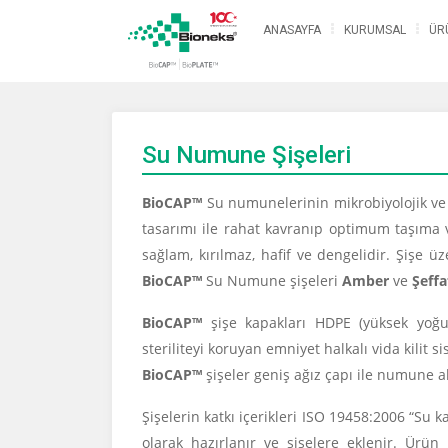
ANASAYFA
KURUMSAL
ÜR
Su Numune Şişeleri
BioCAP™
Su numunelerinin mikrobiyolojik ve 
tasarımı ile rahat kavranıp optimum taşıma
sağlam, kırılmaz, hafif ve dengelidir. Şişe 
BioCAP™
Su Numune şişeleri
Amber
ve
Şeff
BioCAP™
şişe kapakları HDPE (yüksek yoğunl
steriliteyi koruyan emniyet halkalı vida kilit
BioCAP™
şişeler geniş ağız çapı ile numune a
Şişelerin katkı içerikleri ISO 19458:2006 “Su 
olarak hazırlanır ve şişelere eklenir. Ürün 