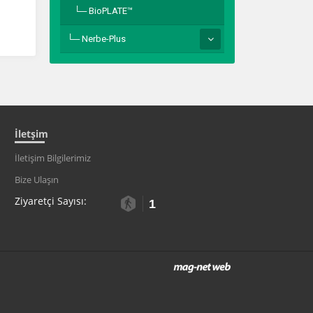
BioPLATE™
Nerbe-Plus
İletşim
İletişim Bilgilerimiz
Bize Ulaşın
Ziyaretçi Sayısı:
1