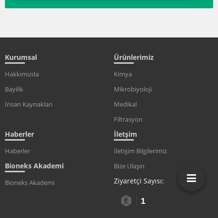
Kurumsal
Ürünlerimiz
Hakkımızda
Kimya
Bayilik
Mikrobiyoloji
İnsan Kaynakları
Medikal
Filtrasyon
Haberler
İletşim
Haberler
İletişim Bilgilerimiz
Bioneks Akademi
Bize Ulaşın
Ziyaretçi Sayısı:
Bioneks Akademi
1