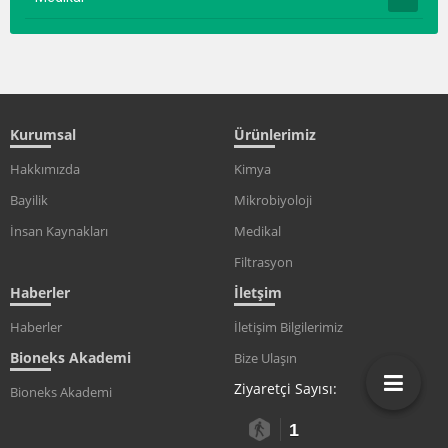
Kurumsal
Ürünlerimiz
Hakkımızda
Kimya
Bayilik
Mikrobiyoloji
İnsan Kaynakları
Medikal
Filtrasyon
Haberler
İletşim
Haberler
İletişim Bilgilerimiz
Bioneks Akademi
Bize Ulaşın
Ziyaretçi Sayısı:
Bioneks Akademi
1