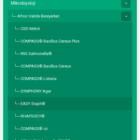
Mikrobiyoloji
Afnor Valide Besiyerleri
CSD Metot
COMPASS® Bacillus Cereus Plus
IRIS Salmonella®
COMPASS® Bacillus Cereus
COMPASS® Listeria
SYMPHONY Agar
EASY Staph®
RHAPSODY®
COMPASS® cc