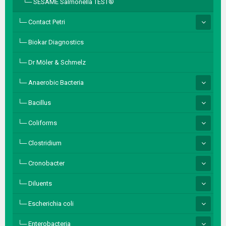
SESAME Salmonella TEST®
Contact Petri
Biokar Diagnostics
Dr Möler & Schmelz
Anaerobic Bacteria
Bacillus
Coliforms
Clostridium
Cronobacter
Diluents
Escherichia coli
Enterobacteria