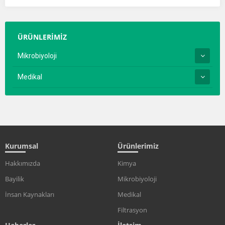
ÜRÜNLERİMİZ
Mikrobiyoloji
Medikal
Kurumsal
Ürünlerimiz
Hakkımızda
Kimya
Bayilik
Mikrobiyoloji
İnsan Kaynakları
Medikal
Filtrasyon