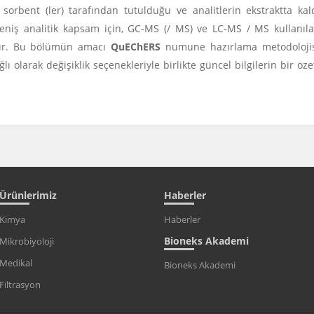
 sorbent (ler) tarafından tutulduğu ve analitlerin ekstraktta kal
 geniş analitik kapsam için, GC-MS (/ MS) ve LC-MS / MS kullanıl
pılır. Bu bölümün amacı
QuEChERS
numune hazırlama metodolojis
 olarak değişiklik seçenekleriyle birlikte güncel bilgilerin bir öze
Ürünlerimiz
Haberler
Kimya
Haberler
Bioneks Akademi
Mikrobiyoloji
Medikal
Bioneks Akademi
Filtrasyon