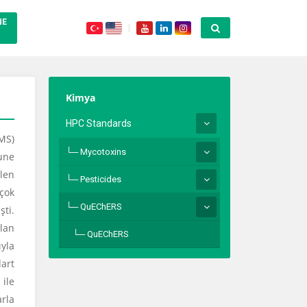
NE
Kimya
HPC Standards
(MS)
Mycotoxins
mune
elen
Pesticides
 çok
QuEChERS
ti.
ılan
QuEChERS
ıyla
art
ile
arla