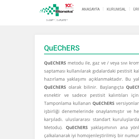
ANASAYFA
KURUMSAL
ÜR
QuEChERS
QuEChERS
metodu ile, gaz ve / veya sıvı krom
saptaması kullanılarak gıdalardaki pestisit ka
hazırlama yaklaşımı açıklanmaktadır. Bu yak
QuEChERS
olarak bilinir. Başlangıçta
QuEC
esnektir ve sadece pestisit kalıntıları içi
Tamponlama kullanan
QuEChERS
versiyonları
işbirliği denemelerinde onaylanmıştır ve he
karşıladı. uluslararası standart kuruluşl
Metodu).
QuEChERS
yaklaşımının ana yönler
çalkalanarak iyi homojenleştirilmiş bir numun