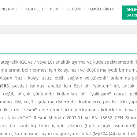
ÜNLERİMİZ
HABERLER
BLOG
İLETİŞİM
TEMSİLCİLİKLER
ONLİ
SATIŞ
atografik (GC ve / veya LC) analitik ayırma ve kütle spektrometrik 
lıntılarının belirlenmesi için kolay, hızlı ve düşük maliyetli bir nu
laşım "hızlı, kolay, ucuz, etkili, sağlam ve güvenli" anlamına g
hERS
, pestisit kalıntısı analizi için özel bir "yöntem" idi, ancak
n değil, birçok yöntemde kullanılan bir "yaklaşım" olarak geliş
ndan ikisi, çeşitli gıda matrislerinde düzinelerce pestisit için yap
r ikisi de "resmi" elde etmek için performans kriterlerini başar
ardan statü (AOAC Resmi Metodu 2007.01 ve EN 15662 CEN Stand
i, bir santrifüj tüpü içinde çözücü (tipik olarak asetonitril) 
enin çıkarılmasını, suyun magnezyum sülfat (MgS04 (4)) dahil tuzl