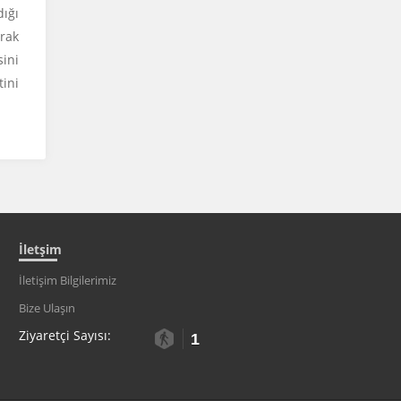
dığı
arak
ini
tini
İletşim
İletişim Bilgilerimiz
Bize Ulaşın
Ziyaretçi Sayısı:
1