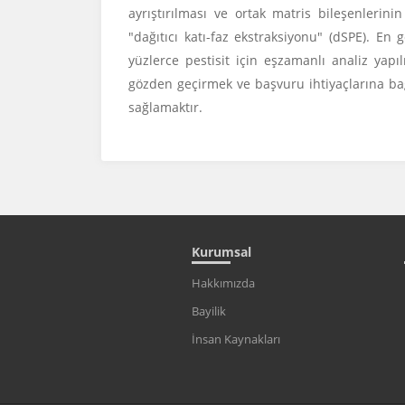
ayrıştırılması ve ortak matris bileşenlerinin
"dağıtıcı katı-faz ekstraksiyonu" (dSPE). En
yüzlerce pestisit için eşzamanlı analiz ya
gözden geçirmek ve başvuru ihtiyaçlarına bağlı
sağlamaktır.
Kurumsal
Hakkımızda
Bayilik
İnsan Kaynakları