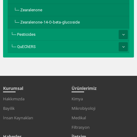
Zearalenone
Zearalenone-14-O-beta-glucoside
Pesticides
QuEChERS
Kurumsal
Ürünlerimiz
Hakkımızda
Kimya
Bayilik
Mikrobiyoloji
İnsan Kaynakları
Medikal
Filtrasyon
Haberler
İletşim