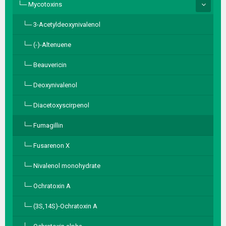
Mycotoxins
3-Acetyldeoxynivalenol
(-)-Altenuene
Beauvericin
Deoxynivalenol
Diacetoxyscirpenol
Fumagillin
Fusarenon X
Nivalenol monohydrate
Ochratoxin A
(3S,14S)-Ochratoxin A