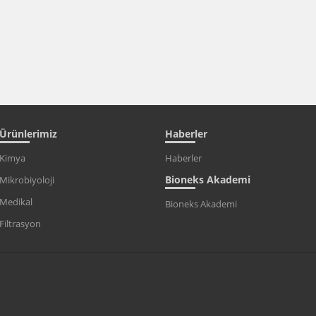
Ürünlerimiz
Haberler
Kimya
Haberler
Bioneks Akademi
Mikrobiyoloji
Medikal
Bioneks Akademi
Filtrasyon