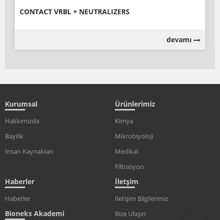
CONTACT VRBL + NEUTRALIZERS
devamı
Kurumsal
Ürünlerimiz
Hakkımızda
Kimya
Bayilik
Mikrobiyoloji
İnsan Kaynakları
Medikal
Filtrasyon
Haberler
İletşim
Haberler
İletişim Bilgilerimiz
Bioneks Akademi
Bize Ulaşın