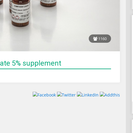
1160
trate 5% supplement