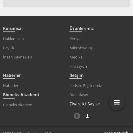
Kurumsal
Ürünlerimiz
Hakkımızda
Kimya
Bayilik
Mikrobiyoloji
İnsan Kaynakları
Medikal
Filtrasyon
Haberler
İletşim
Haberler
İletişim Bilgilerimiz
Bioneks Akademi
Bize Ulaşın
Ziyaretçi Sayısı:
Bioneks Akademi
1