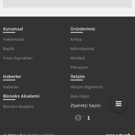
Kurumsal
Ürünlerimiz
Hakkımızda
Kimya
Bayilik
Mikrobiyoloji
İnsan Kaynakları
Medikal
Filtrasyon
Haberler
İletşim
Haberler
İletişim Bilgilerimiz
Bioneks Akademi
Bize Ulaşın
Ziyaretçi Sayısı:
Bioneks Akademi
1