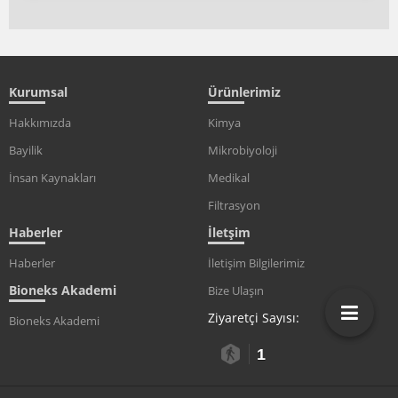
Kurumsal
Ürünlerimiz
Hakkımızda
Kimya
Bayilik
Mikrobiyoloji
İnsan Kaynakları
Medikal
Filtrasyon
Haberler
İletşim
Haberler
İletişim Bilgilerimiz
Bioneks Akademi
Bize Ulaşın
Ziyaretçi Sayısı:
Bioneks Akademi
1