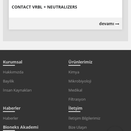
CONTACT VRBL + NEUTRALIZERS
devamı
Kurumsal
Ürünlerimiz
Hakkımızda
Kimya
Bayilik
Mikrobiyoloji
İnsan Kaynakları
Medikal
Filtrasyon
Haberler
İletşim
Haberler
İletişim Bilgilerimiz
Bioneks Akademi
Bize Ulaşın