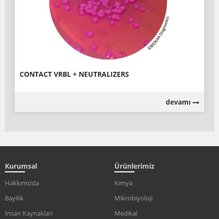
CONTACT VRBL + NEUTRALIZERS
devamı
Kurumsal
Ürünlerimiz
Hakkımızda
Kimya
Bayilik
Mikrobiyoloji
İnsan Kaynakları
Medikal