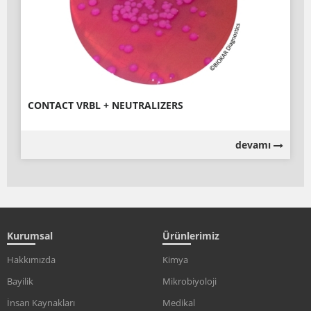
CONTACT VRBL + NEUTRALIZERS
devamı
Kurumsal
Ürünlerimiz
Hakkımızda
Kimya
Bayilik
Mikrobiyoloji
İnsan Kaynakları
Medikal