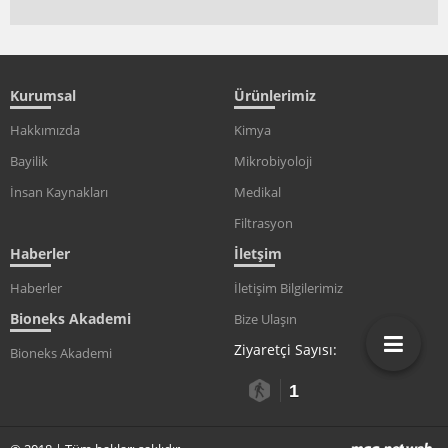
Kurumsal
Ürünlerimiz
Hakkımızda
Kimya
Bayilik
Mikrobiyoloji
İnsan Kaynakları
Medikal
Filtrasyon
Haberler
İletşim
Haberler
İletişim Bilgilerimiz
Bioneks Akademi
Bize Ulaşın
Ziyaretçi Sayısı:
Bioneks Akademi
1