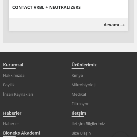
CONTACT VRBL + NEUTRALIZERS
devamı
Kurumsal
Ürünlerimiz
Hakkımızda
Kimya
Bayilik
Mikrobiyoloji
İnsan Kaynakları
Medikal
Filtrasyon
Haberler
İletşim
Haberler
İletişim Bilgilerimiz
Bioneks Akademi
Bize Ulaşın