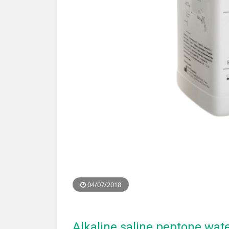
04/07/2018
Alkaline saline peptone wat