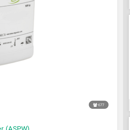
677
er (ASPW)