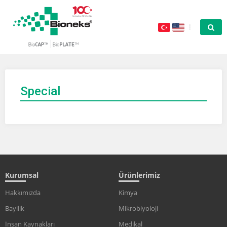
Special
Kurumsal
Ürünlerimiz
Hakkımızda
Kimya
Bayilik
Mikrobiyoloji
İnsan Kaynakları
Medikal