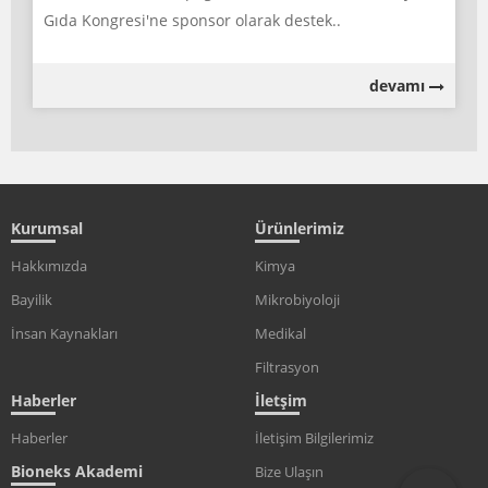
Gıda Kongresi'ne sponsor olarak destek..
devamı
Kurumsal
Ürünlerimiz
Hakkımızda
Kimya
Bayilik
Mikrobiyoloji
İnsan Kaynakları
Medikal
Filtrasyon
Haberler
İletşim
Haberler
İletişim Bilgilerimiz
Bioneks Akademi
Bize Ulaşın