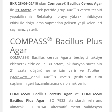
BKR 23/06-02/10
olan
Compass® Bacillus Cereus Agar
ile
21 saatte
ve tek petride grup
Bacillus cereus
tespiti
yapabilirsiniz. Refakatçı floraya yüksek inhibisyon
etkisi ile doğrulama yapmadan gelişen yeşil kolonileri
saymanız yeterli.
®
COMPASS
Bacillus Plus
Agar
COMPASS® Bacillus cereus Agar'a besleyici takviye
eklenerek elde edilir. Bu ortam, inkübasyon süresinin
21 saate
düşürülmesine izin verir ve
Bacillus
cytotoxicus
dahil
Bacillus cereus
grubunun tüm
suşlarının geri kazanılmasına da olanak verir.
COMPASS® Bacillus cereus Agar
ve
COMPASS®
Bacillus Plus Agar,
ISO 7932 standardı referans
alınarak ISO 16140 alternatif metot validasyon