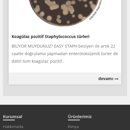
Koagülaz pozitif Staphylococcus türleri
BİLİYOR MUYDUNUZ? EASY STAPH besiyeri ile artık 22
saatte doğrulama yapmadan enterotoksijenik türler de
dahil tüm koagülaz pozitif..
devamı
Kurumsal
Ürünlerimiz
Hakkımızda
Kimya