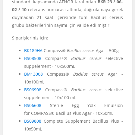
standardı kapsamında AFNOR tarafından
BKR 23 / 06-
02 / 10
referans numarası altında, doğrulamaya gerek
duymadan 21 saat içerisinde tüm Bacillus cereus
grubu bakterilerinin sayımı için valide edilmiştir.
Siparişleriniz için:
BK189HA
Compass®
Bacillus cereus
Agar - 500g
BS08508
Compass®
Bacillus cereus
selective
suppelement - 10x500mL
BM13008
Compass®
Bacillus cereus
Agar -
10x100mL
BS06908
Compass®
Bacillus cereus
selective
suppelement - 10x100 mL
BS06608
Sterile Egg Yolk Emulsion
for COMPASS® Bacillus Plus Agar - 10x50mL
BS09808
Complete Supplement Bacillus Plus -
10x50mL