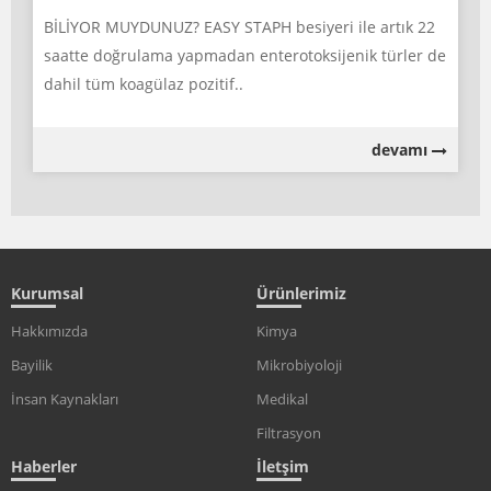
BİLİYOR MUYDUNUZ? EASY STAPH besiyeri ile artık 22
saatte doğrulama yapmadan enterotoksijenik türler de
dahil tüm koagülaz pozitif..
devamı
Kurumsal
Ürünlerimiz
Hakkımızda
Kimya
Bayilik
Mikrobiyoloji
İnsan Kaynakları
Medikal
Filtrasyon
Haberler
İletşim