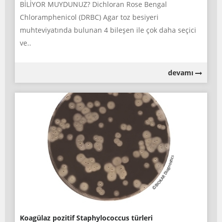
BİLİYOR MUYDUNUZ? Dichloran Rose Bengal
Chloramphenicol (DRBC) Agar toz besiyeri
muhteviyatında bulunan 4 bileşen ile çok daha seçici
ve..
devamı
Koagülaz pozitif Staphylococcus türleri